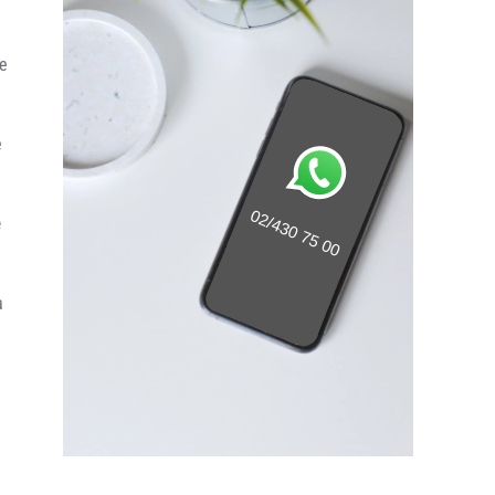
ce
é
e
à