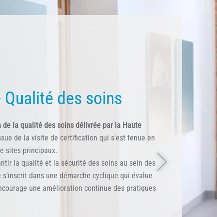
psylon pour les
s de la santé
30
en vidéo-conférence (zoom)
aires (TCA) : actualités thérapeutiques et
ompagnement des jeunes et de leur famille
 de l'Unité 2 La Ramée