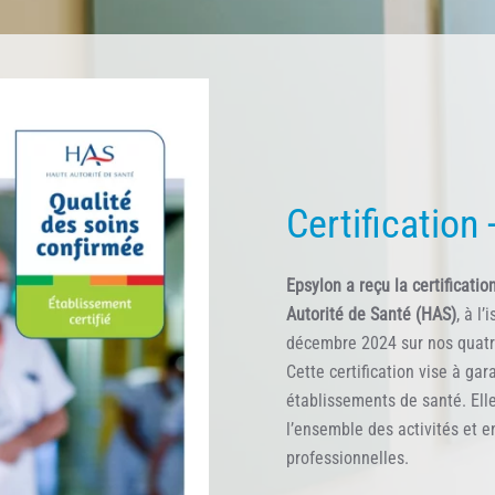
Webinaires E
professionnel
Le
lundi 1er juin 2026 à 12h
Trouble des conduites aliment
nouveaux projets dans l’acc
Pr Marie Delhaye et l'équipe