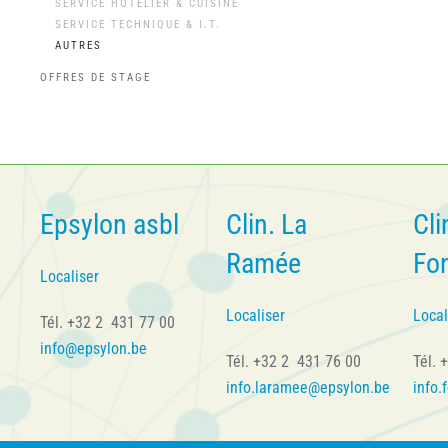
SERVICE HÔTELIER & CUISINE
SERVICE TECHNIQUE & I.T.
AUTRES
OFFRES DE STAGE
Epsylon asbl
Clin. La
Cli
Ramée
Fo
Localiser
Localiser
Local
Tél. +32 2 431 77 00
info@epsylon.be
Tél. +32 2 431 76 00
Tél. 
info.laramee@epsylon.be
info.