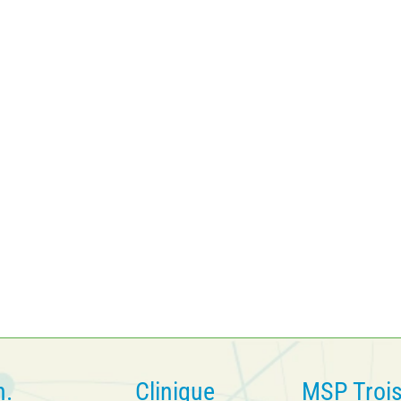
n.
Clinique
MSP Troi