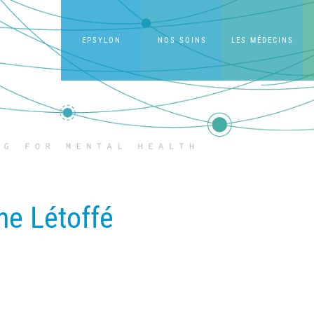
EPSYLON
NOS SOINS
LES MÉDECINS
ne Létoffé