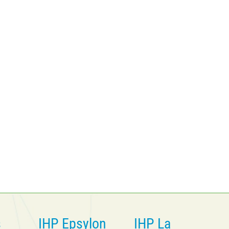
s
IHP Epsylon
IHP La