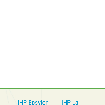
s
IHP Epsylon
IHP La