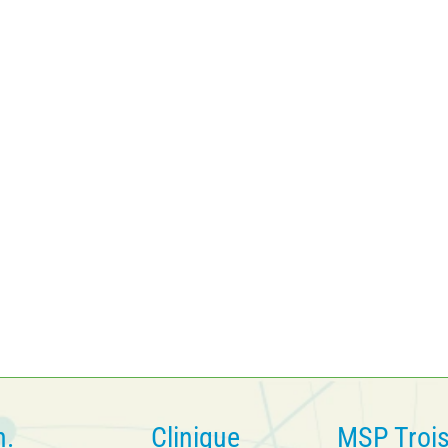
n.
Clinique
MSP Troi