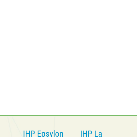
s
IHP Epsylon
IHP La