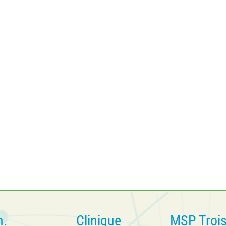
n.
Clinique
MSP Troi